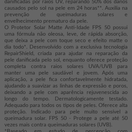
danificadas por raios UV, reparando 50% dos danos
causados pelo sol na pele em 24 horas**. Auxilia na
prevenção de queimaduras solares e
envelhecimento prematuro da pele.
O Protetor Solar Matte Anti-Idade FPS 50 possui
uma fórmula não oleosa, leve, de rápida absorção,
que deixa a pele com toque seco e efeito matte o
dia todo*. Desenvolvido com a exclusiva tecnologia
RepairShield, criada para ajudar na reparação da
pele danificada pelo sol, enquanto oferece proteção
completa contra raios solares UVA/UVB para
manter uma pele saudável e jovem. Após uma
aplicação, a pele fica confortavelmente hidratada,
ajudando a suavizar as linhas de expressão e poros,
deixando a pele com aparência rejuvenescida ao
longo do tempo. Dermatologicamente testado.
Adequado para todos os tipos de peles. Oferece alta
proteção. Indicado para pele muito sensível a
queimadura solar. FPS 50 - Protege a pele até 50
vezes mais contra queimaduras solares (UVB).
*Baseado em estudo de percepção com