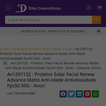
Dite Cosméticos
Bu
ENTREGA SEGURA - PARCELE ATÉ 5X SEM JUROS
Home
Catálogo
Protetor Solar
Rosto
Avon
Av1291132 -
/
/
/
/
/
Protetor Solar Facial Renew Advance Matte Anti-Idade
Antioliosidade Fps50 50G - Avon
Av1291132 - Protetor Solar Facial Renew
Advance Matte Anti-Idade Antioliosidade
Fps50 50G - Avon
cod: 7909189133680